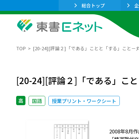
総合トップ
企
TOP
[20-24][評論２]「である」ことと「する」こ
[20-24][評論２]「であ
高
国語
授業プリント・ワークシート
2008年8月