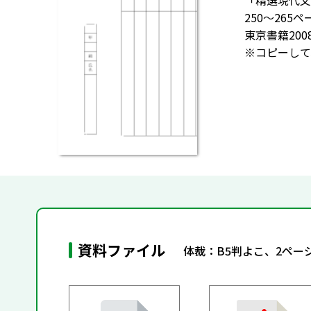
「精選現代文」
250～26
東京書籍200
※コピーして
資料ファイル
体裁：B5判よこ、2ペー