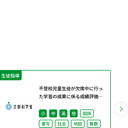
生徒指導
機
不登校児童生徒が欠席中に行っ
た学習の成果に係る成績評価に
ついて（通知）
小
中
高
他
国語
書写
社会
地図
算数