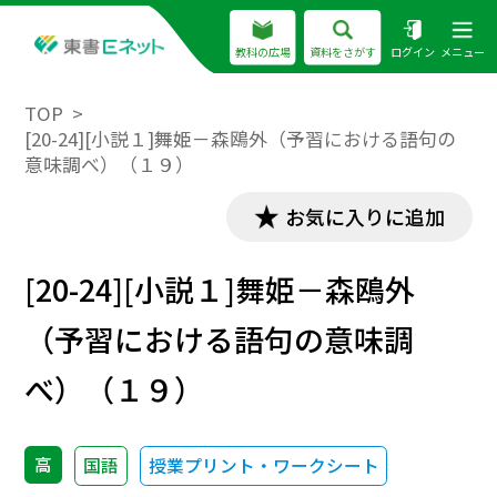
教科の広場
資料をさがす
ログイン
メニュー
TOP
[20-24][小説１]舞姫－森鴎外（予習における語句の
意味調べ）（１９）
お気に入りに追加
[20-24][小説１]舞姫－森鴎外
（予習における語句の意味調
べ）（１９）
高
国語
授業プリント・ワークシート