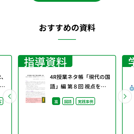
おすすめの資料
指導資料
ま、
4R授業ネタ帳「現代の国
語」編 第８回 視点を変
継
え、発想を豊かにするト
写
高
国語
実践事例
た
レーニング（１）