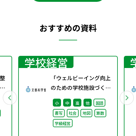
おすすめの資料
学校経営
整
「ウェルビーイング向上
のための学校施設づくり
のアイディア集」の公表
小
中
高
他
国語
について
書写
社会
地図
算数
学級経営