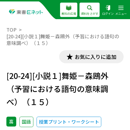
教科の広場
資料をさがす
ログイン
メニュー
TOP
[20-24][小説１]舞姫－森鴎外（予習における語句の
意味調べ）（１５）
お気に入りに追加
[20-24][小説１]舞姫－森鴎外
（予習における語句の意味調
べ）（１５）
高
国語
授業プリント・ワークシート