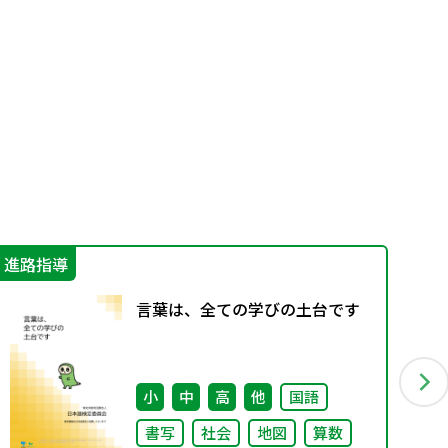
進路指導
学
言葉は、全ての学びの土台です
小
中
高
他
国語
書写
社会
地図
算数