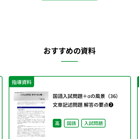
おすすめの資料
指導資料
国語入試問題＋αの風景（36）
文章記述問題 解答の要点❷
高
国語
入試問題