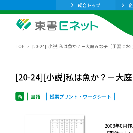
総合トップ
企
TOP
[20-24][小説]私は魚か？－大庭みな子（予習
[20-24][小説]私は魚か？
高
国語
授業プリント・ワークシート
2008年8月