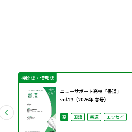
機関誌・情報誌
総
ニューサポート高校「書道」
め
vol.23（2026年 春号）
高
国語
書道
エッセイ