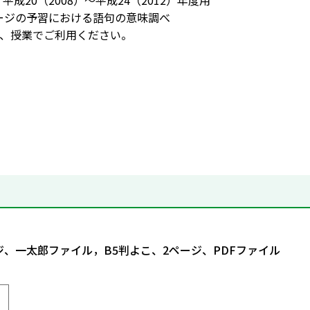
平成20（2008）～平成24（2012）年度用
8ページの予習における語句の意味調べ
、授業でご利用ください。
ジ、一太郎ファイル，B5判よこ、2ページ、PDFファイル