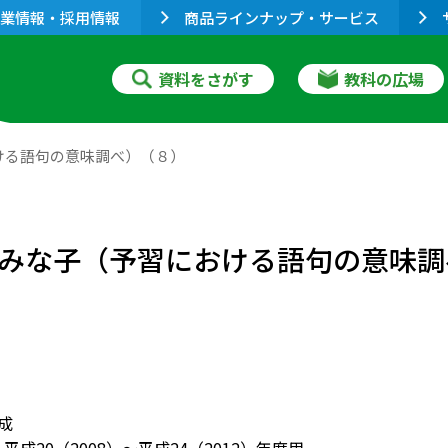
業情報・採用情報
商品ラインナップ・サービス
資料をさがす
教科の広場
における語句の意味調べ）（８）
－大庭みな子（予習における語句の意味
作成