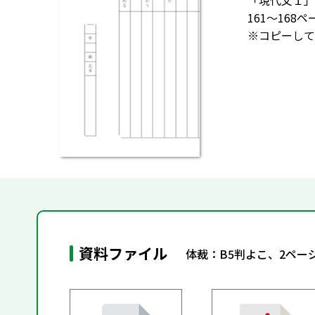
「現代文１」 
161～16
※コピーして
資料ファイル
体裁：B5判よこ、2ペー