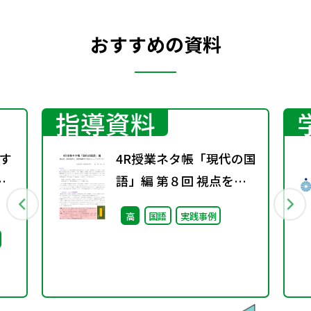
おすすめの資料
指導資料
す
4R授業ネタ帳「現代の国
配
語」編 第８回 視点を変
え、発想を豊かにするト
高
国語
実践事例
レーニング（１）