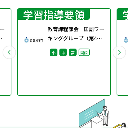
学習指導要領
ー
教育課程部会 国語ワー
キンググループ（第4
回） 配付資料
小
中
高
国語