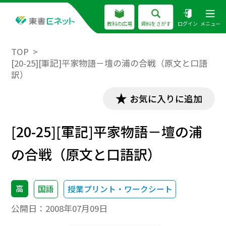
教科の広場
資料をさがす
ログイン
メニュー
TOP
[20-25][軍記]平家物語－壇の浦の合戦（原文と口語
訳）
お気に入りに追加
[20-25][軍記]平家物語－壇の浦
の合戦（原文と口語訳）
高
国語
授業プリント・ワークシート
公開日：
2008年07月09日