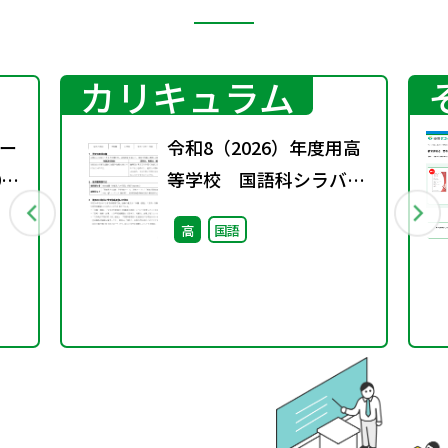
カリキュラム
ー
令和8（2026）年度用高
0
等学校 国語科シラバス
案・ルーブリック
高
国語