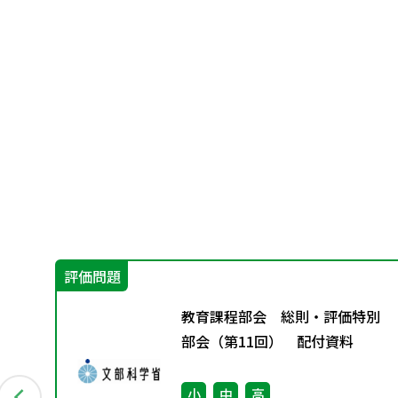
評価問題
大会
教育課程部会 総則・評価特別
部会（第11回） 配付資料
小
中
高