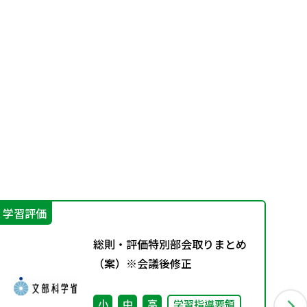
学習評価
学
総則・評価特別部会取りまとめ
（案）※会議後修正
小
中
高
学習指導要領