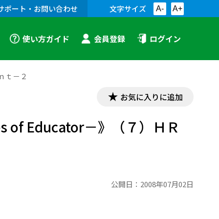
サポート・お問い合わせ
文字サイズ
A-
A+
使い方ガイド
会員登録
ログイン
ｅｍｅｎｔ－２
お気に入りに追加
nciples of Educator－》（７）ＨＲ
公開日：
2008年07月02日