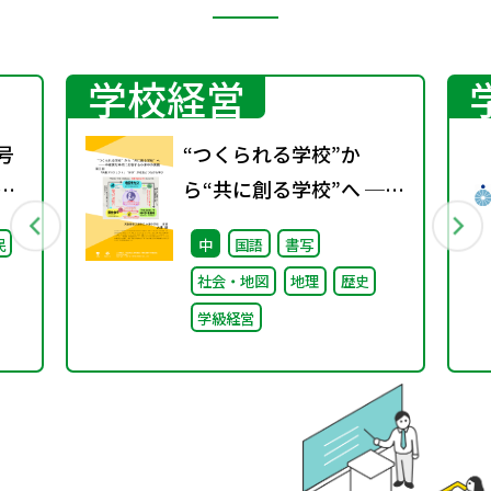
学校経営
号
“つくられる学校”か
期
ら“共に創る学校”へ ──
不確実な時代に応答する
民
中
国語
書写
小津中の実践 第三回
社会・地図
地理
歴史
「共創プロジェク
学級経営
ト」“好き”が社会とつな
がる学び