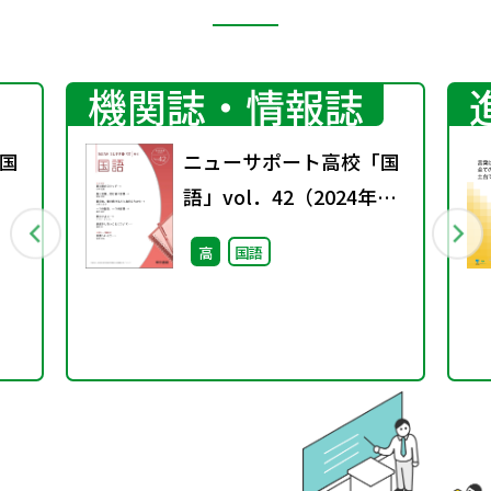
機関誌・情報誌
国
ニューサポート高校「国
語」vol．42（2024年秋
号）
高
国語