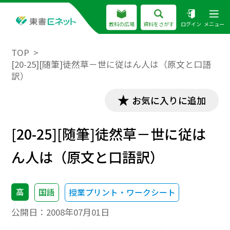
教科の広場
資料をさがす
ログイン
メニュー
TOP
[20-25][随筆]徒然草－世に従はん人は（原文と口語
訳）
お気に入りに追加
[20-25][随筆]徒然草－世に従は
ん人は（原文と口語訳）
高
国語
授業プリント・ワークシート
公開日：
2008年07月01日