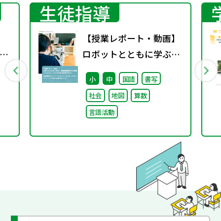
生徒指導
【授業レポート・動画】
英
ロボットとともに学ぶ！
通級指導教室での実践～
小
中
国語
書写
コミュニケーション力と
社会
地図
算数
自己肯定感を育てる～
言語活動