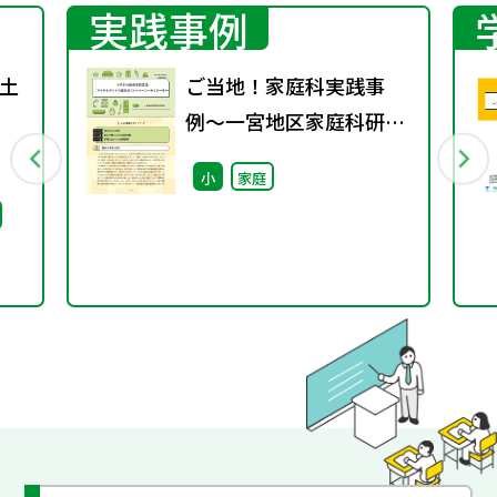
実践事例
土
ご当地！家庭科実践事
例〜一宮地区家庭科研究
部会（愛知県）～
小
家庭