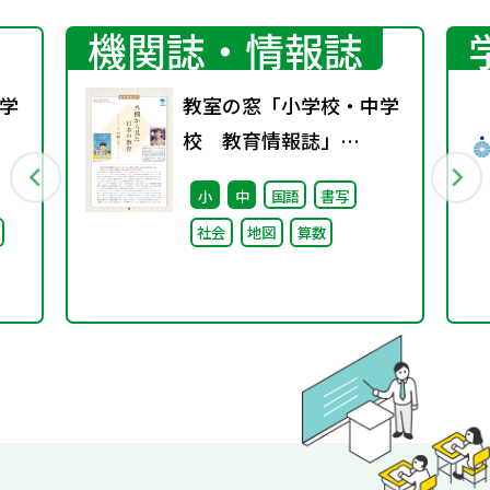
機関誌・情報誌
学
教室の窓「小学校・中学
校 教育情報誌」
行
vol.76 2025年9月発行
小
中
国語
書写
社会
地図
算数