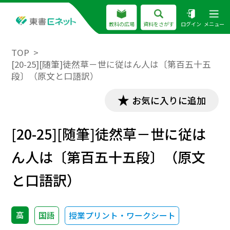
教科の広場
資料をさがす
ログイン
メニュー
TOP
[20-25][随筆]徒然草－世に従はん人は〔第百五十五
段〕（原文と口語訳）
お気に入りに追加
[20-25][随筆]徒然草－世に従は
ん人は〔第百五十五段〕（原文
と口語訳）
高
国語
授業プリント・ワークシート