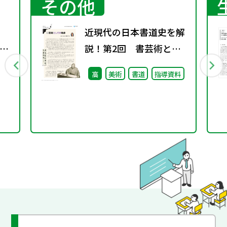
その他
、
近現代の日本書道史を解
算
説！第2回 書芸術とし
ての地歩
高
美術
書道
指導資料