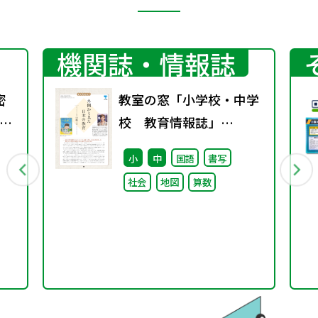
機関誌・情報誌
密
教室の窓「小学校・中学
ト
校 教育情報誌」
vol.76 2025年9月発行
小
中
国語
書写
社会
地図
算数