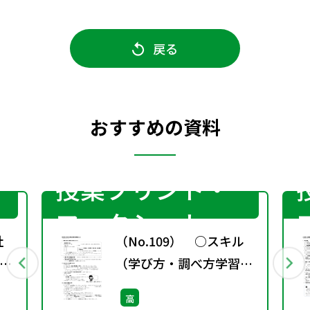
戻る
おすすめの資料
授業プリント・
ワークシート
社
（No.109） ○スキル
を
（学び方・調べ方学習）
ノ
［サブ・ノート］
高