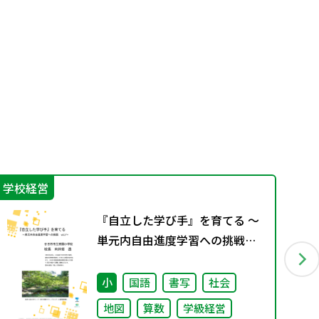
学校経営
学
『自立した学び手』を育てる ～
単元内自由進度学習への挑戦
vol.2～
小
国語
書写
社会
地図
算数
学級経営