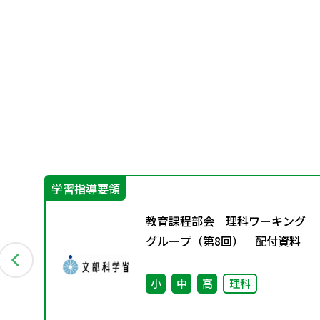
学習指導要領
グ
教育課程部会 理科ワーキング
資料
グループ（第8回） 配付資料
ー
小
中
高
理科