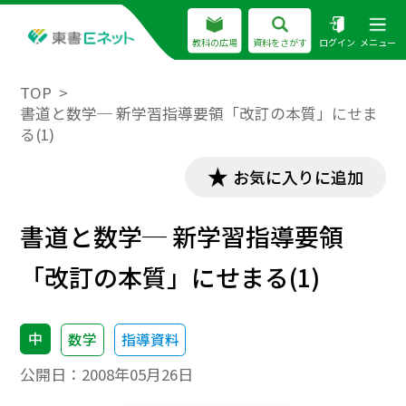
教科の広場
資料をさがす
ログイン
メニュー
TOP
書道と数学─ 新学習指導要領「改訂の本質」にせま
る(1)
お気に入りに追加
書道と数学─ 新学習指導要領
「改訂の本質」にせまる(1)
中
数学
指導資料
公開日：
2008年05月26日