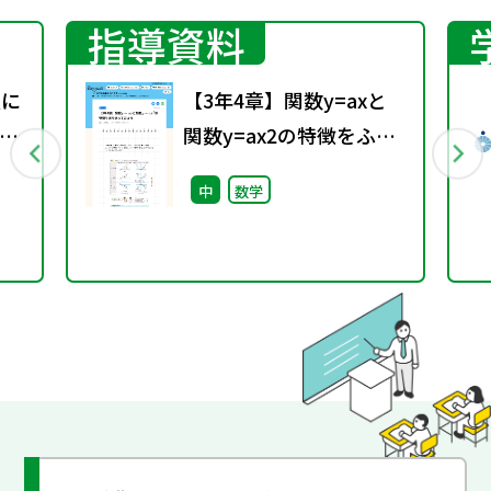
指導資料
置に
【3年4章】関数y=axと
え
関数y=ax2の特徴をふり
返ってみよう
中
数学