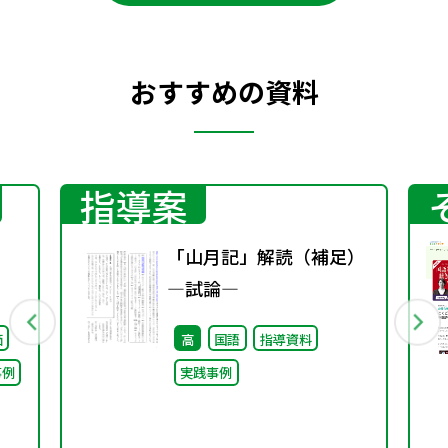
おすすめの資料
指導案
「山月記」解読（補足）
―試論―
価
高
国語
指導資料
事例
実践事例