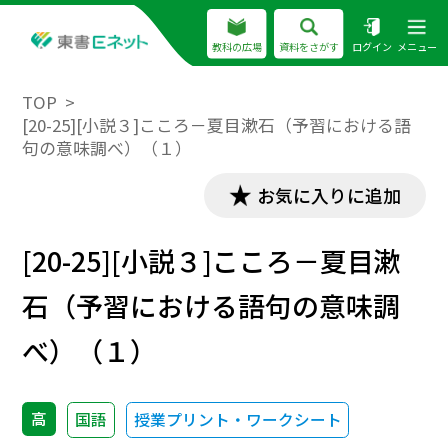
教科の広場
資料をさがす
ログイン
メニュー
TOP
[20-25][小説３]こころ－夏目漱石（予習における語
句の意味調べ）（１）
お気に入りに追加
[20-25][小説３]こころ－夏目漱
石（予習における語句の意味調
べ）（１）
高
国語
授業プリント・ワークシート