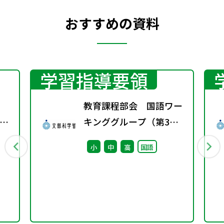
おすすめの資料
学習指導要領
教育課程部会 国語ワー
示
キンググループ（第3
し
回） 配付資料
小
中
高
国語