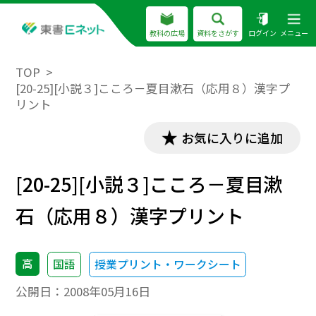
教科の広場
資料をさがす
ログイン
メニュー
TOP
[20-25][小説３]こころ－夏目漱石（応用８）漢字プ
リント
お気に入りに追加
[20-25][小説３]こころ－夏目漱
石（応用８）漢字プリント
高
国語
授業プリント・ワークシート
公開日：
2008年05月16日