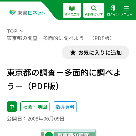
教科の広場
資料をさがす
ログイン
メニュー
TOP
東京都の調査－多面的に調べよう－（PDF版）
お気に入りに追加
東京都の調査－多面的に調べよ
う－（PDF版）
中
社会・地図
指導資料
公開日：
2008年06月09日