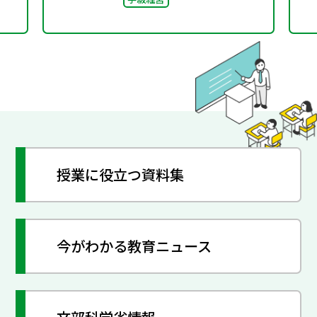
ルメイキング（校則見直
し）
授業に役立つ資料集
今がわかる教育ニュース