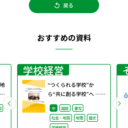
戻る
おすすめの資料
学校経営
地
“つくられる学校”か
グ
ら“共に創る学校”へ ──
不確実な時代に応答する
図
中
国語
書写
小津中の実践 第一回 “当
社会・地図
地理
歴史
たり前”を問い直すルー
学級経営