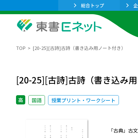
総合トップ
企
TOP
[20-25][古詩]古詩（書き込み用ノート付き）
[20-25][古詩]古詩（書き込
高
国語
授業プリント・ワークシート
「古典」古文編