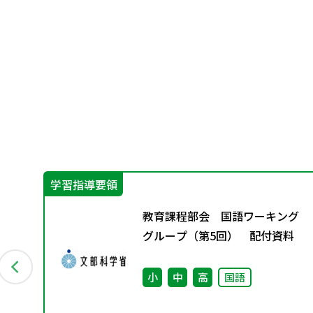
学習指導要領
教育課程部会 国語ワーキング
グループ（第5回） 配付資料
イ
小
中
高
国語