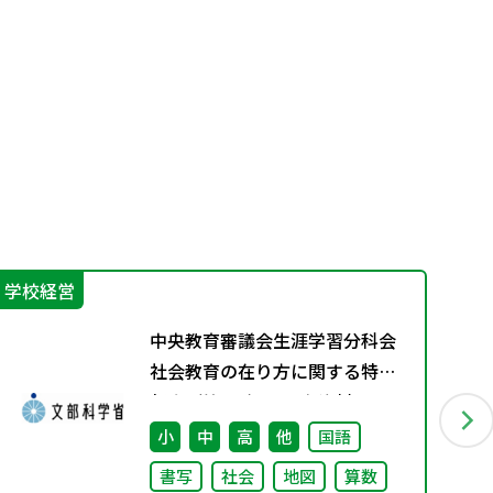
学校経営
機
中央教育審議会生涯学習分科会
社会教育の在り方に関する特別
部会（第1回） 配布資料
小
中
高
他
国語
書写
社会
地図
算数