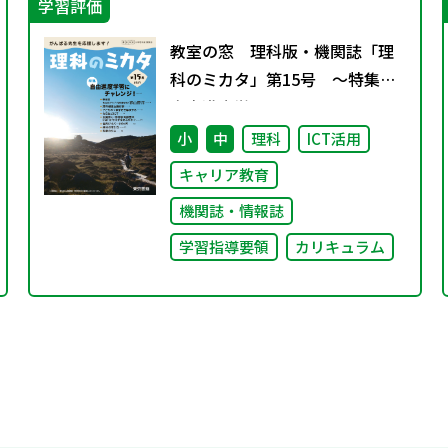
学習評価
教室の窓 理科版・機関誌「理
科のミカタ」第15号 ～特集
自由進度学習にチャレンジ！～
小
中
理科
ICT活用
キャリア教育
機関誌・情報誌
学習指導要領
カリキュラム