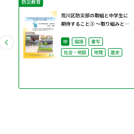
防災教育
荒川区防災部の取組と中学生に
保護
期待すること③ ～取り組みと今
や
後への期待～
中
国語
書写
社会・地図
地理
歴史