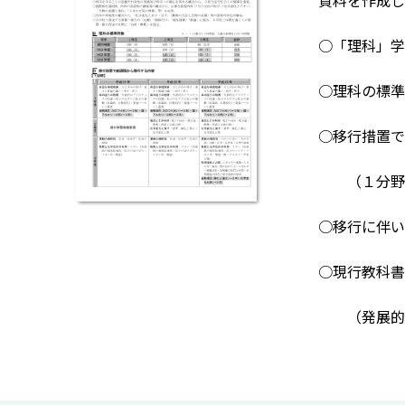
資料を作成し
○「理科」学
○理科の標準
○移行措置で
（１分野・
○移行に伴い
○現行教科書
（発展的な