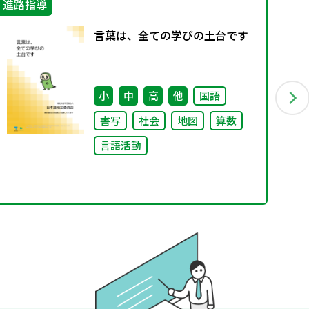
進路指導
生
言葉は、全ての学びの土台です
小
中
高
他
国語
書写
社会
地図
算数
言語活動