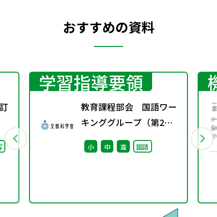
おすすめの資料
学習指導要領
訂
教育課程部会 国語ワー
キンググループ（第2
回） 配付資料
写
小
中
高
国語