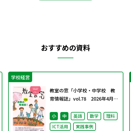
おすすめの資料
学校経営
教室の窓「小学校・中学校 教
育情報誌」vol.78 2026年4月発
行
小
中
英語
数学
理科
ICT活用
実践事例