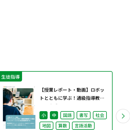
生徒指導
防
【授業レポート・動画】ロボッ
トとともに学ぶ！通級指導教室
での実践～コミュニケーション
力と自己肯定感を育てる～
小
中
国語
書写
社会
地図
算数
言語活動