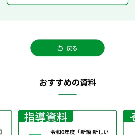
戻る
おすすめの資料
指導資料
】
令和6年度「新編 新しい