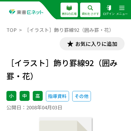
教科の広場
資料をさがす
ログイン
メニュー
TOP
［イラスト］飾り罫線92（囲み罫・花）
お気に入りに追加
［イラスト］飾り罫線92（囲み
罫・花）
小
中
高
指導資料
その他
公開日：
2008年04月03日