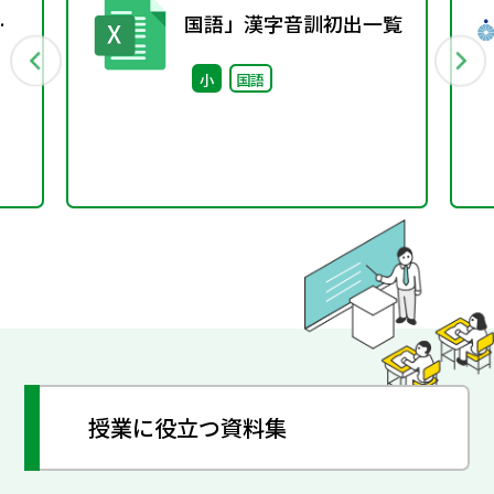
）
国語」漢字音訓初出一覧
文
小
国語
授業に役立つ資料集