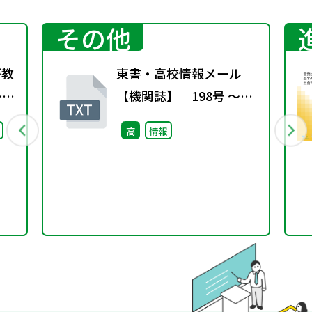
その他
が教
東書・高校情報メール
～こ
【機関誌】 198号 ～偽
グ
基地局～
高
情報