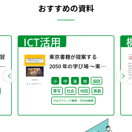
おすすめの資料
ICT活用
習
東京書籍が提案する
方
2050 年の学び場 ～東京
1
書籍は大阪・関西万博
小
中
高
他
国語
「大阪ヘルスケア パビリ
書写
社会
地図
算数
オン」に出展・協賛しま
プログラミング教育・STEAM教育
す～