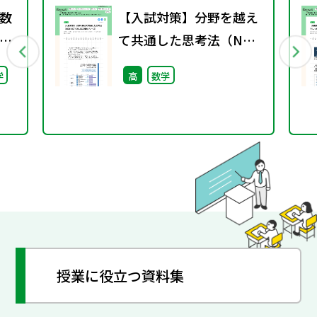
数
【入試対策】分野を越え
て共通した思考法（NEW
料
ACTION LEGENDシリー
学
高
数学
ー
ズ）
催
授業に役立つ資料集