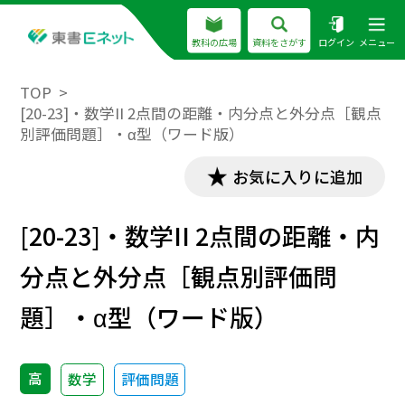
教科の広場
資料をさがす
ログイン
メニュー
TOP
[20-23]・数学II 2点間の距離・内分点と外分点［観点
別評価問題］・α型（ワード版）
お気に入りに追加
[20-23]・数学II 2点間の距離・内
分点と外分点［観点別評価問
題］・α型（ワード版）
高
数学
評価問題