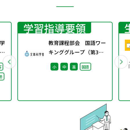
学習指導要領
学
教育課程部会 国語ワー
校
キンググループ（第3
）
回） 配付資料
写
小
中
高
国語
る
他
け
論