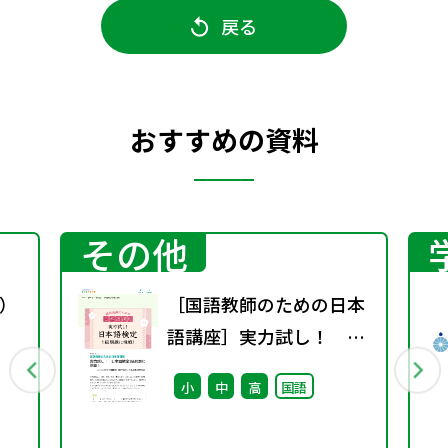
戻る
おすすめの資料
その他
）
［国語教師のための日本
語講座］実力試し！ 日
本語検定1級問題に挑
小
中
高
国語
戦！