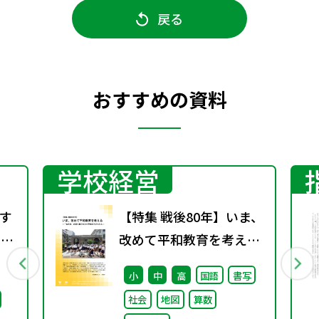
戻る
おすすめの資料
学校経営
す
【特集 戦後80年】いま、
）配
改めて平和教育を考え
る〜「あの日」を語り継
小
中
高
国語
書写
ぐ本川小学校の子どもた
社会
地図
算数
ち〜