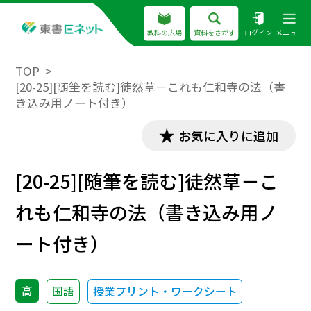
教科の広場
資料をさがす
ログイン
メニュー
TOP
[20-25][随筆を読む]徒然草－これも仁和寺の法（書
き込み用ノート付き）
お気に入りに追加
[20-25][随筆を読む]徒然草－こ
れも仁和寺の法（書き込み用ノ
ート付き）
高
国語
授業プリント・ワークシート