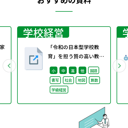
学校経営
家
「令和の日本型学校教
育」を担う質の高い教師
の確保のための環境整備
小
中
高
他
国語
に関する総合的な方策に
書写
社会
地図
算数
ついて （審議のまとめ）
学級経営