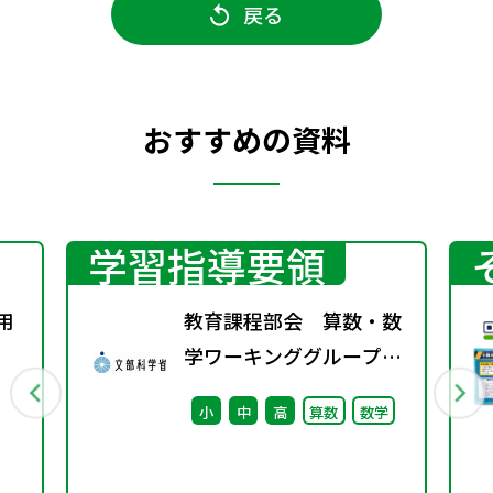
戻る
おすすめの資料
学習指導要領
用
教育課程部会 算数・数
学ワーキンググループ
（第9回） 配付資料
小
中
高
算数
数学