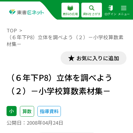
教科の広場
資料をさがす
ログイン
メニュー
TOP
（６年下P8）立体を調べよう（２）－小学校算数素
材集－
お気に入りに追加
（６年下P8）立体を調べよう
（２）－小学校算数素材集－
小
算数
指導資料
公開日：
2008年04月24日