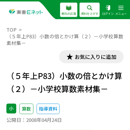
教科の広場
資料をさがす
ログイン
メニュー
TOP
（５年上P83）小数の倍とかけ算（２）－小学校算数
素材集－
お気に入りに追加
（５年上P83）小数の倍とかけ算
（２）－小学校算数素材集－
小
算数
指導資料
公開日：
2008年04月24日