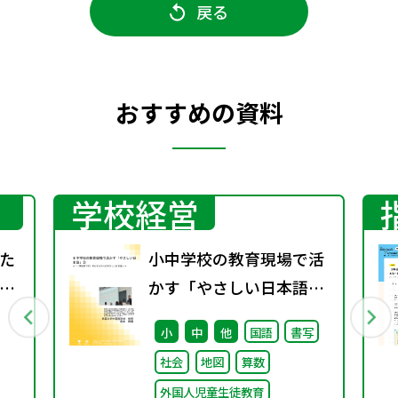
戻る
おすすめの資料
学校経営
た
小中学校の教育現場で活
～
かす「やさしい日本語」
能
② ～「（学校内での）子
小
中
他
国語
書写
題
どもたちへのやさしい日
社会
地図
算数
本語」～
外国人児童生徒教育