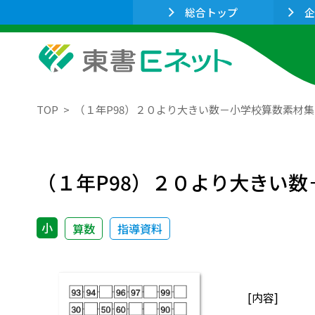
総合トップ
企
TOP
（１年P98）２０より大きい数－小学校算数素材集
（１年P98）２０より大きい
小
算数
指導資料
[内容]