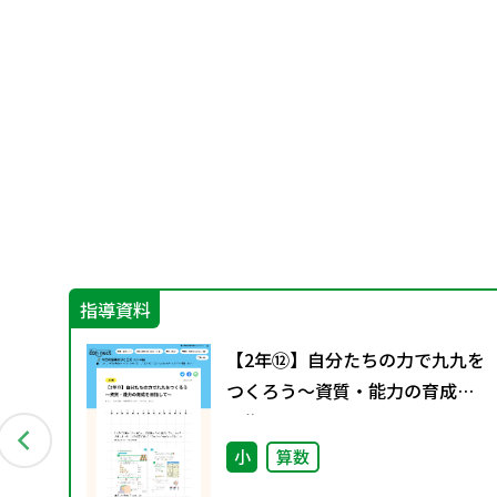
指導資料
小数
【2年⑫】自分たちの力で九九を
つくろう～資質・能力の育成を
目指して～
小
算数