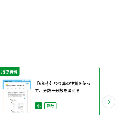
指導資料
指
【6年④】わり算の性質を使っ
て、分数÷分数を考える
小
算数