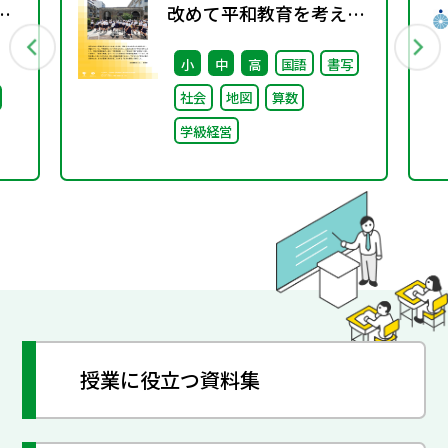
京
改めて平和教育を考え
る〜「あの日」を語り継
小
中
高
国語
書写
ビリ
ぐ本川小学校の子どもた
社会
地図
算数
ま
ち〜
学級経営
授業に役立つ資料集