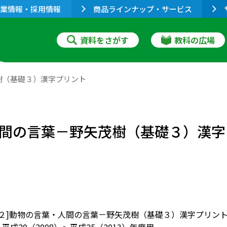
業情報・採用情報
商品ラインナップ・サービス
資料をさがす
教科の広場
茂樹（基礎３）漢字プリント
葉・人間の言葉－野矢茂樹（基礎３）漢
][評論２]動物の言葉・人間の言葉－野矢茂樹（基礎３）漢字プリン