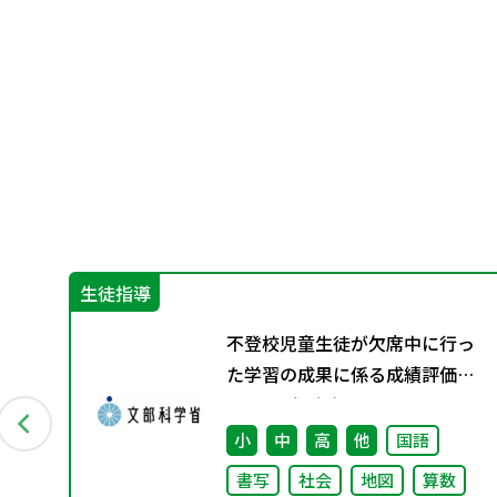
生徒指導
」編
不登校児童生徒が欠席中に行っ
豊か
た学習の成果に係る成績評価に
ついて（通知）
小
中
高
他
国語
書写
社会
地図
算数