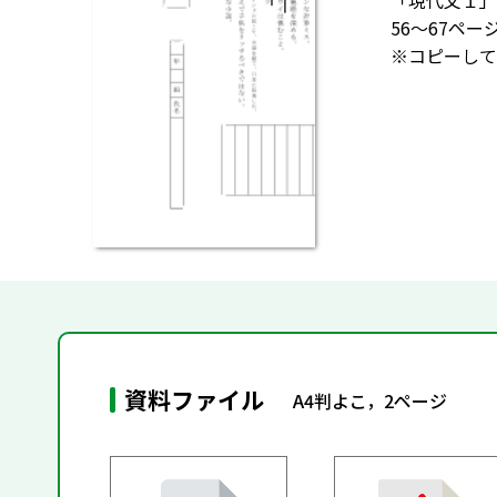
「現代文１」 
56～67ペ
※コピーして
資料ファイル
A4判よこ，2ページ