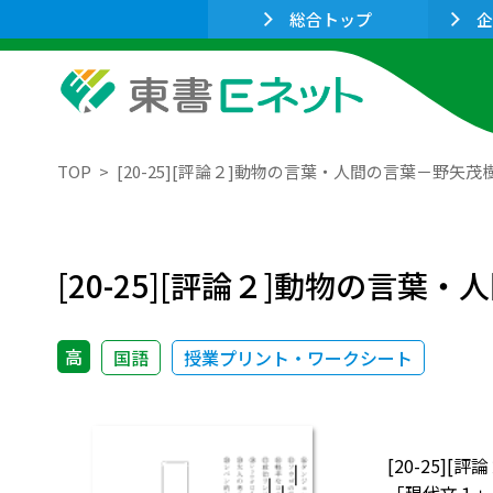
総合トップ
企
TOP
[20-25][評論２]動物の言葉・人間の言葉－野矢
[20-25][評論２]動物の言
高
国語
授業プリント・ワークシート
[20-25