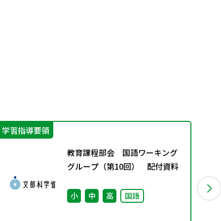
学習指導要領
指
教育課程部会 国語ワーキング
グループ（第10回） 配付資料
小
中
高
国語