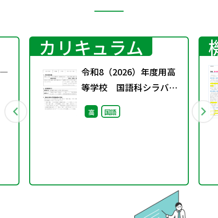
カリキュラム
―
令和8（2026）年度用高
等学校 国語科シラバス
案・ルーブリック
高
国語