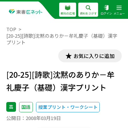
教科の広場
資料をさがす
ログイン
メニュー
TOP
[20-25][詩歌]沈黙のありか－牟礼慶子（基礎）漢字
プリント
お気に入りに追加
[20-25][詩歌]沈黙のありか－牟
礼慶子（基礎）漢字プリント
高
国語
授業プリント・ワークシート
公開日：
2008年03月19日