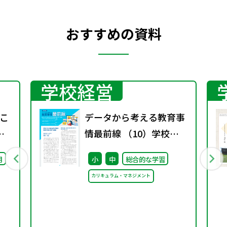
おすすめの資料
学校経営
こ
データから考える教育事
分
情最前線 （10）学校に
最
おける総合的な学習の時
用
小
中
総合的な学習
び
間の実施に関する調査
カリキュラム・マネジメント
た