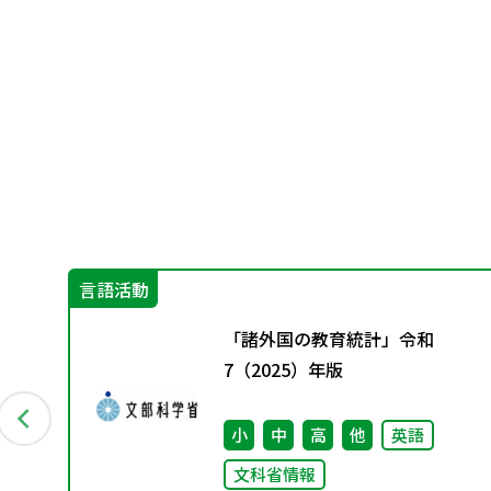
言語活動
会
「諸外国の教育統計」令和
7（2025）年版
小
中
高
他
英語
文科省情報