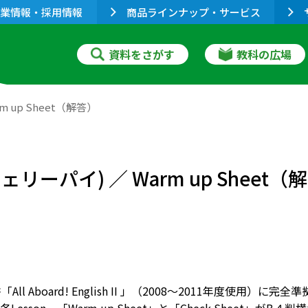
業情報・採用情報
商品ラインナップ・サービス
資料をさがす
教科の広場
rm up Sheet（解答）
のチェリーパイ) ／ Warm up Sheet
書「All Aboard! English II 」（2008～2011年度使用）に