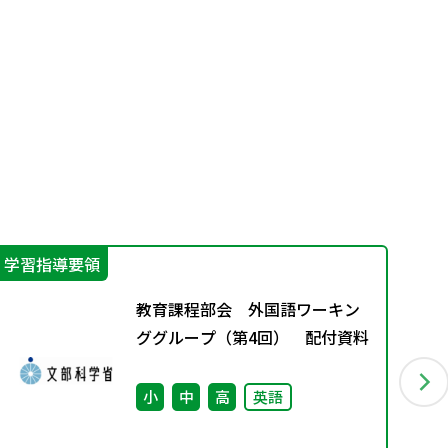
学習指導要領
機
教育課程部会 外国語ワーキン
ググループ（第4回） 配付資料
小
中
高
英語