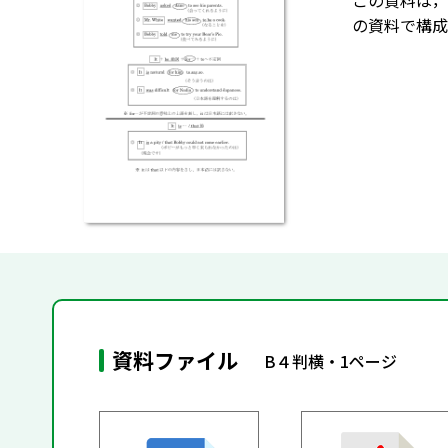
この資料は，各
の資料で構成さ
資料ファイル
B４判横・1ページ