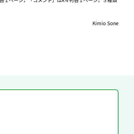
」がB４判横各１ページ，「コメント」はA４判各１ページ，３種類
Kimio Sone