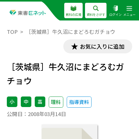
教科の広場
資料をさがす
ログイン
メニュー
TOP
［茨城県］牛久沼にまどろむガチョウ
お気に入りに追加
［茨城県］牛久沼にまどろむガ
チョウ
小
中
高
理科
指導資料
公開日：
2008年03月14日