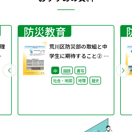
防災教育
理
荒川区防災部の取組と中
春
学生に期待すること② ～
取り組み編～
中
国語
書写
社会・地図
地理
歴史