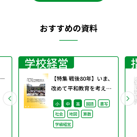
おすすめの資料
学校経営
―
【特集 戦後80年】いま、
改めて平和教育を考え
る〜「あの日」を語り継
小
中
高
国語
書写
ぐ本川小学校の子どもた
社会
地図
算数
ち〜
学級経営