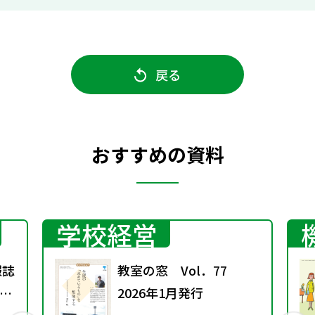
戻る
おすすめの資料
学校経営
報誌
教室の窓 Vol．77
4号
2026年1月発行