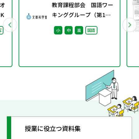
オ
教育課程部会 国語ワー
K
キンググループ（第1
回） 配付資料
写
小
中
高
国語
授業に役立つ資料集