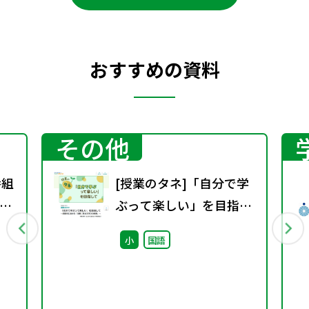
おすすめの資料
その他
番組
[授業のタネ]「自分で学
科
ぶって楽しい」を目指し
信
て~国語科における「児
小
国語
童に委ねる学びの実践」
~