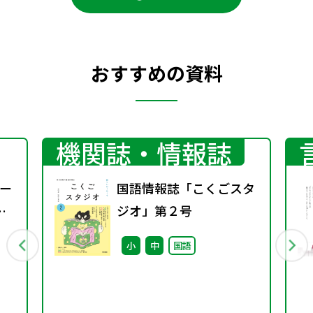
おすすめの資料
機関誌・情報誌
ー
国語情報誌「こくごスタ
ジオ」第２号
小
中
国語