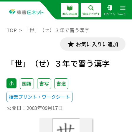
教科の広場
資料をさがす
ログイン
メニュー
TOP
「世」（せ）３年で習う漢字
お気に入りに追加
「世」（せ）３年で習う漢字
小
国語
書写
書道
授業プリント・ワークシート
公開日：
2003年09月17日