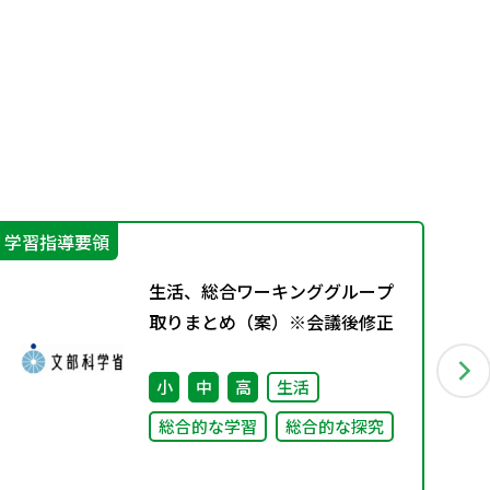
学習指導要領
学
生活、総合ワーキンググループ
取りまとめ（案）※会議後修正
小
中
高
生活
総合的な学習
総合的な探究