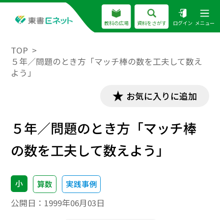
教科の広場
資料をさがす
ログイン
メニュー
TOP
５年／問題のとき方「マッチ棒の数を工夫して数え
よう」
お気に入りに追加
５年／問題のとき方「マッチ棒
の数を工夫して数えよう」
小
算数
実践事例
公開日：
1999年06月03日