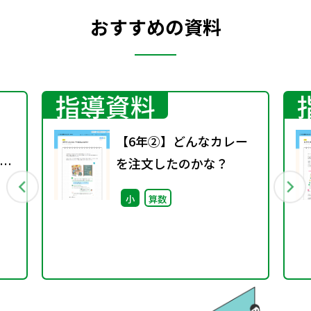
おすすめの資料
指導資料
【6年②】どんなカレー
捉
を注文したのかな？
小
算数